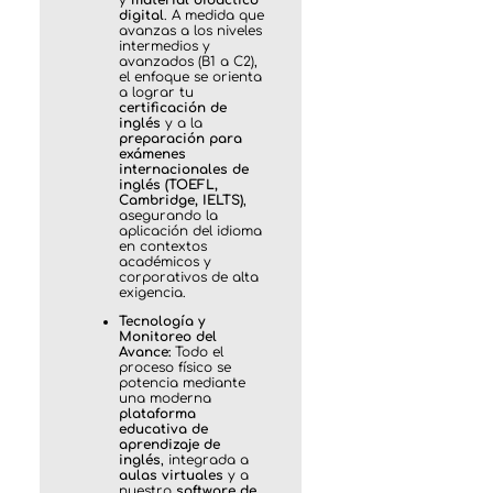
y
material didáctico
digital
. A medida que
avanzas a los niveles
intermedios y
avanzados (B1 a C2),
el enfoque se orienta
a lograr tu
certificación de
inglés
y a la
preparación para
exámenes
internacionales de
inglés (TOEFL,
Cambridge, IELTS)
,
asegurando la
aplicación del idioma
en contextos
académicos y
corporativos de alta
exigencia.
Tecnología y
Monitoreo del
Avance:
Todo el
proceso físico se
potencia mediante
una moderna
plataforma
educativa de
aprendizaje de
inglés
, integrada a
aulas virtuales
y a
nuestro
software de