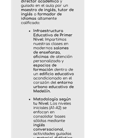
director académico
y
guiado en el aula por un
maestro de inglés
,
tutor de
inglés
o
formador de
idiomas
altamente
calificado:
Infraestructura
Educativa de Primer
Nivel:
Impartimos
nuestras clases en
modernos
salones
de enseñanza
,
oficinas
de atención
personalizada y
espacios de
formación
dentro de
un
edificio educativo
acondicionado en el
corazón del
entorno
urbano educativo de
Medellín
.
Metodología según
tu Nivel:
Los niveles
iniciales (A1-A2) se
enfocan en
consolidar bases
sólidas mediante
inglés
conversacional
,
actividades guiadas