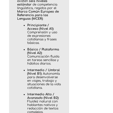
existen
seis niveles
estándar
de competencia
lingüística, regidos por el
Marco Común Europeo de
Referencia para las
Lenguas (MCER)
:
Principiante /
Acceso (Nivel A1):
Comprensión y uso
de expresiones
cotidianas y frases
básicas.
Básico / Plataforma
(Nivel A2):
Comunicación fluida
en tareas sencillas y
hábitos diarios.
Intermedio / Umbral
(Nivel B1):
Autonomía
para desenvolverse
en viajes, trabajo y
situaciones de la vida
cotidiana.
Intermedio Alto /
Avanzado (Nivel B2):
Fluidez natural con
hablantes nativos y
redacción de textos
complejos.