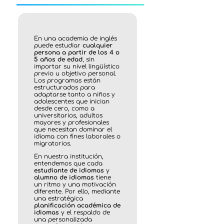
En una academia de inglés
puede estudiar
cualquier
persona a partir de los 4 o
5 años de edad
, sin
importar su nivel lingüístico
previo u objetivo personal.
Los programas están
estructurados para
adaptarse tanto a niños y
adolescentes que inician
desde cero, como a
universitarios, adultos
mayores y profesionales
que necesitan dominar el
idioma con fines laborales o
migratorios.
En nuestra institución,
entendemos que cada
estudiante de idiomas
y
alumno de idiomas
tiene
un ritmo y una motivación
diferente. Por ello, mediante
una estratégica
planificación académica de
idiomas
y el respaldo de
una personalizada