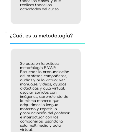
todas las clases, y que
realices todas las
actividades del curso.
¿Cuál es la metodología?
Se basa en la exitosa
metodología E.V.A.R:
Escuchar la pronunciación
del profesor, compañeros,
audios y aula virtual; ver
manuales, videos, ayudas
didácticas y aula virtual;
asociar sonidos con
imágenes, aprendiendo de
la misma manera que
adquirimos la lengua
materna y repetir la
pronunciación del profesor
e interactuar con los
compañeros, usando la
sala multimedia y aula
virtual.