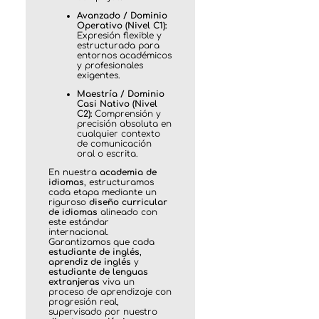
Avanzado / Dominio
Operativo (Nivel C1):
Expresión flexible y
estructurada para
entornos académicos
y profesionales
exigentes.
Maestría / Dominio
Casi Nativo (Nivel
C2):
Comprensión y
precisión absoluta en
cualquier contexto
de comunicación
oral o escrita.
En nuestra
academia de
idiomas
, estructuramos
cada etapa mediante un
riguroso
diseño curricular
de idiomas
alineado con
este estándar
internacional.
Garantizamos que cada
estudiante de inglés
,
aprendiz de inglés
y
estudiante de lenguas
extranjeras
viva un
proceso de aprendizaje con
progresión real,
supervisado por nuestro