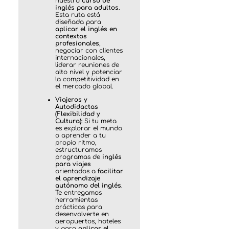
nuestro
curso de
inglés para adultos
.
Esta ruta está
diseñada para
aplicar el inglés en
contextos
profesionales
,
negociar con clientes
internacionales,
liderar reuniones de
alto nivel y potenciar
la competitividad en
el mercado global.
Viajeros y
Autodidactas
(Flexibilidad y
Cultura):
Si tu meta
es explorar el mundo
o aprender a tu
propio ritmo,
estructuramos
programas de
inglés
para viajes
orientados a
facilitar
el aprendizaje
autónomo del inglés
.
Te entregamos
herramientas
prácticas para
desenvolverte en
aeropuertos, hoteles
y para
aplicar el