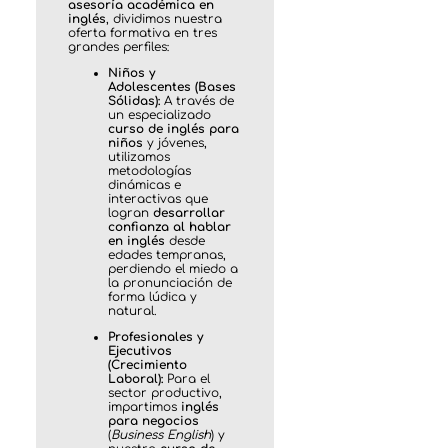
asesoría académica en
inglés
, dividimos nuestra
oferta formativa en tres
grandes perfiles:
Niños y
Adolescentes (Bases
Sólidas):
A través de
un especializado
curso de inglés para
niños
y jóvenes,
utilizamos
metodologías
dinámicas e
interactivas que
logran
desarrollar
confianza al hablar
en inglés
desde
edades tempranas,
perdiendo el miedo a
la pronunciación de
forma lúdica y
natural.
Profesionales y
Ejecutivos
(Crecimiento
Laboral):
Para el
sector productivo,
impartimos
inglés
para negocios
(
Business English
) y