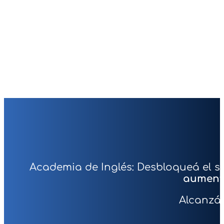
Academia de Inglés: Desbloqueá el su
aumenta
Alcanzá 