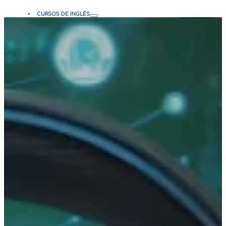
CURSOS DE INGLÉS
Todos los cursos
Niños
Adolescentes y Adultos
Semi Intensivo
Intensivo
Empresarial
Personalizado
NUESTRAS CLASES
Beneficios
Metodología
Que ofrecemos
PLATAFORMAS
CIA Virtual
CIA Connect
NOSOTROS
¿Quiénes somos?
Misión y Visión
Nuestros valores
Manual de convivencia
Nuestras sedes
Política de calidad
Política de tratamiento de datos
CONTÁCTENOS
Contacto
Ubicación
Otras sedes
Preguntas frecuentes
PQRS