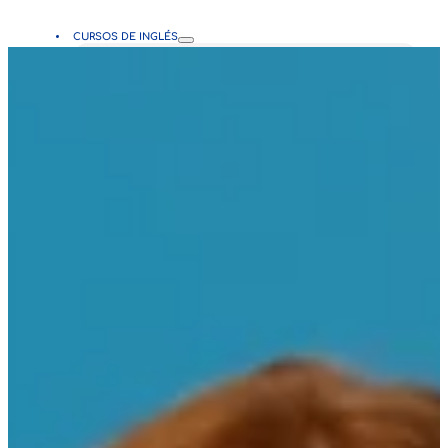
CURSOS DE INGLÉS
Todos los cursos
Niños
Adolescentes y Adultos
Semi Intensivo
Intensivo
Empresarial
Personalizado
NUESTRAS CLASES
Beneficios
Metodología
Que ofrecemos
PLATAFORMAS
CIA Virtual
CIA Connect
NOSOTROS
¿Quiénes somos?
Misión y Visión
Nuestros valores
Manual de convivencia
Nuestras sedes
Política de calidad
Política de tratamiento de datos
CONTÁCTENOS
Contacto
Ubicación
Otras sedes
Preguntas frecuentes
PQRS