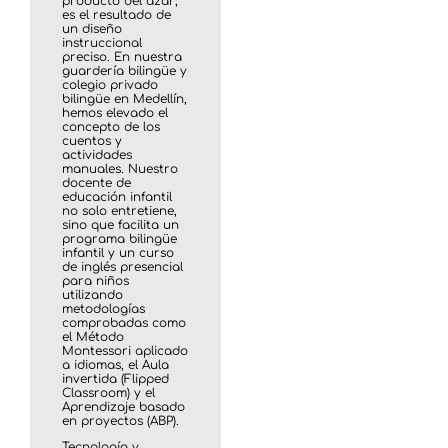
producto del azar;
es el resultado de
un diseño
instruccional
preciso. En nuestra
guardería bilingüe y
colegio privado
bilingüe en Medellín,
hemos elevado el
concepto de los
cuentos y
actividades
manuales. Nuestro
docente de
educación infantil
no solo entretiene,
sino que facilita un
programa bilingüe
infantil y un curso
de inglés presencial
para niños
utilizando
metodologías
comprobadas como
el Método
Montessori aplicado
a idiomas, el Aula
invertida (Flipped
Classroom) y el
Aprendizaje basado
en proyectos (ABP).
Tecnología y