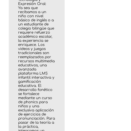
Expresión Oral:
Ya sea que
recibamos a un
niño con nivel
básico de inglés o a
un estudiante de
colegio bilingüe que
requiere refuerzo
académico escolar,
la experiencia se
enriquece. Los
videos y juegos
tradicionales son
reemplazados por
recursos multimedia
educativos, una
avanzada
plataforma LMS
infantil interactiva y
gamificación
educativa. El
desarrollo fonético
se fortalece
mediante un curso
de phonics para
niños y una
exclusiva aplicación
de ejercicios de
pronunciación. Para
pasar de la teoría a
la práctica,
integramos un