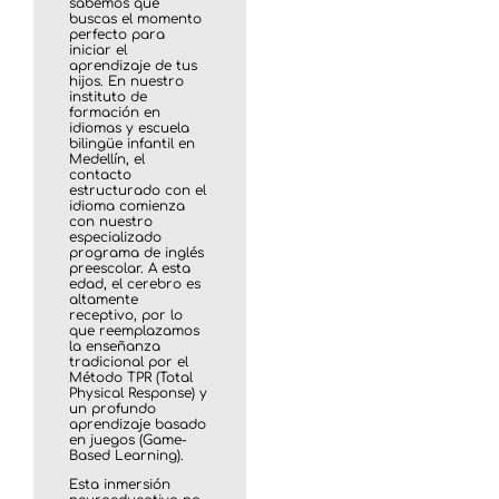
sabemos que
buscas el momento
perfecto para
iniciar el
aprendizaje de tus
hijos. En nuestro
instituto de
formación en
idiomas y escuela
bilingüe infantil en
Medellín, el
contacto
estructurado con el
idioma comienza
con nuestro
especializado
programa de inglés
preescolar. A esta
edad, el cerebro es
altamente
receptivo, por lo
que reemplazamos
la enseñanza
tradicional por el
Método TPR (Total
Physical Response) y
un profundo
aprendizaje basado
en juegos (Game-
Based Learning).
Esta inmersión