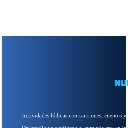
NU
Actividades lúdicas con canciones, cuentos y
Desarrollo de confianza al comunicarse en in