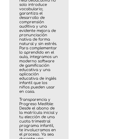
neuroeducativa no
solo introduce
vocabulario;
garantiza el
desarrollo de
comprensión
auditiva y una
evidente mejora de
pronunciación
nativa de forma
natural y sin estrés.
Para complementar
lo aprendido en el
aula, integramos un
moderno software
de gamificación
educativa y una
aplicación
educativa de inglés
infantil que los
niños pueden usar
en casa.
Transparencia y
Progreso Medible:
Desde el abono de
la matrícula inicial y
tu elección de una
cuota trimestral
programa infantil,
te involucramos en
el proceso. Ya sea
durante una