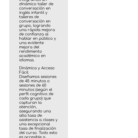
dinámico taller de
conversación en
inglés infantil y
talleres de
conversación en
grupo, logrando
una rápida mejora
de confianza al
hablar en público y
una evidente
mejora del
rendimiento
académico en
idiomas.
Dinámica y Acceso
Fácil:
Diseñamos sesiones
de 45 minutos o
sesiones de 60
minutos (según el
perfil cognitivo de
cada grupo) que
capturan la
atención,
asegurando una
alta tasa de
asistencia a clases y
una excepcional
tasa de finalización
del curso. Todo esto
es accesible a