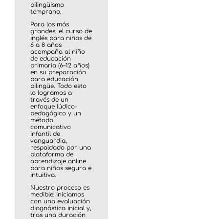
bilingüismo
temprano.
Para los más
grandes, el curso de
inglés para niños de
6 a 8 años
acompaña al niño
de educación
primaria (6–12 años)
en su preparación
para educación
bilingüe. Todo esto
lo logramos a
través de un
enfoque lúdico-
pedagógico y un
método
comunicativo
infantil de
vanguardia,
respaldado por una
plataforma de
aprendizaje online
para niños segura e
intuitiva.
Nuestro proceso es
medible: iniciamos
con una evaluación
diagnóstica inicial y,
tras una duración