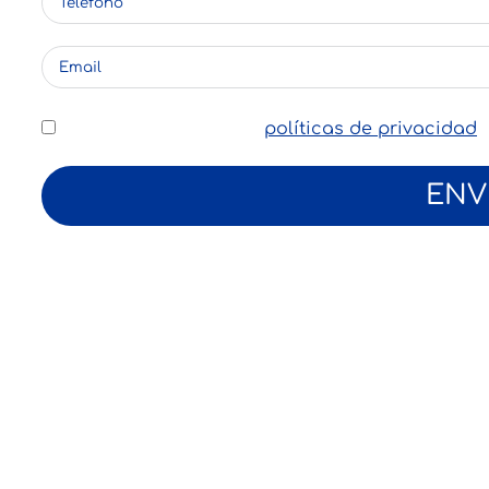
He leído y acepto las
políticas de privacidad
ENV