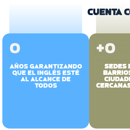
CUENTA 
0
+
0
AÑOS GARANTIZANDO
SEDES 
QUE EL INGLÉS ESTÉ
BARRIO
AL ALCANCE DE
CIUDAD
TODOS
CERCANAS