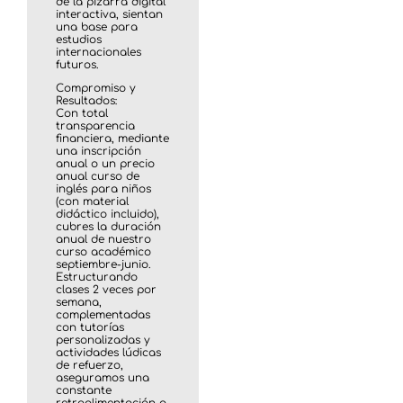
de la pizarra digital
interactiva, sientan
una base para
estudios
internacionales
futuros.
Compromiso y
Resultados:
Con total
transparencia
financiera, mediante
una inscripción
anual o un precio
anual curso de
inglés para niños
(con material
didáctico incluido),
cubres la duración
anual de nuestro
curso académico
septiembre-junio.
Estructurando
clases 2 veces por
semana,
complementadas
con tutorías
personalizadas y
actividades lúdicas
de refuerzo,
aseguramos una
constante
retroalimentación a