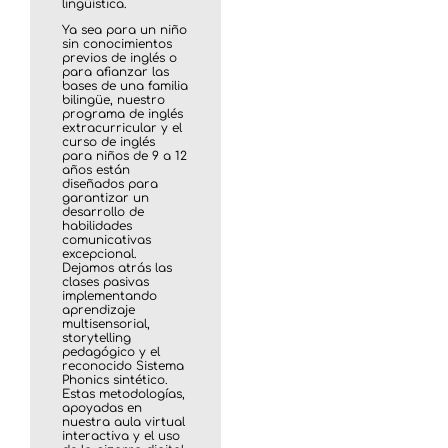
lingüística.
Ya sea para un niño
sin conocimientos
previos de inglés o
para afianzar las
bases de una familia
bilingüe, nuestro
programa de inglés
extracurricular y el
curso de inglés
para niños de 9 a 12
años están
diseñados para
garantizar un
desarrollo de
habilidades
comunicativas
excepcional.
Dejamos atrás las
clases pasivas
implementando
aprendizaje
multisensorial,
storytelling
pedagógico y el
reconocido Sistema
Phonics sintético.
Estas metodologías,
apoyadas en
nuestra aula virtual
interactiva y el uso