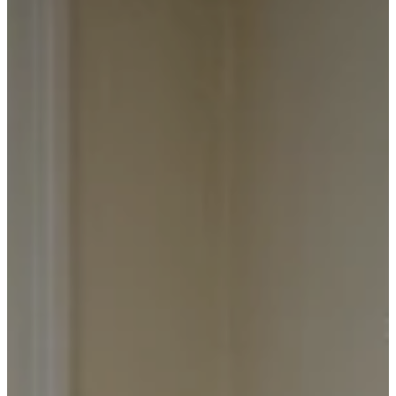
Manual de convivencia
Nuestras sedes
Política de calidad
Política de tratamiento de datos
CONTÁCTENOS
Contacto
Ubicación
Otras sedes
Preguntas frecuentes
PQRS
PAGOS
PSE
GANA
QUIERO ASESORÍA