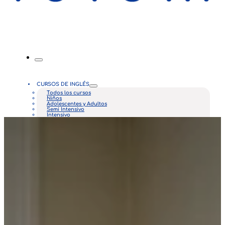
CURSOS DE INGLÉS
Todos los cursos
Niños
Adolescentes y Adultos
Semi Intensivo
Intensivo
Empresarial
Personalizado
NUESTRAS CLASES
Beneficios
Metodología
Que ofrecemos
PLATAFORMAS
CIA Virtual
CIA Connect
NOSOTROS
¿Quiénes somos?
Misión y Visión
Nuestros valores