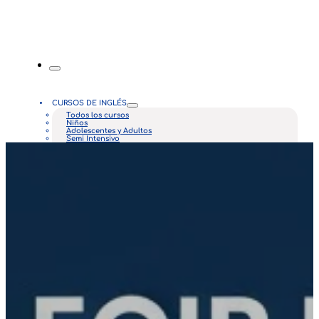
CURSOS DE INGLÉS
Todos los cursos
Niños
Adolescentes y Adultos
Semi Intensivo
Intensivo
Empresarial
Personalizado
NUESTRAS CLASES
Beneficios
Metodología
Que ofrecemos
PLATAFORMAS
CIA Virtual
CIA Connect
NOSOTROS
¿Quiénes somos?
Misión y Visión
Nuestros valores
Manual de convivencia
Nuestras sedes