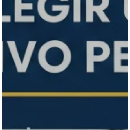
Política de calidad
Política de tratamiento de datos
CONTÁCTENOS
Contacto
Ubicación
Otras sedes
Preguntas frecuentes
PQRS
PAGOS
PSE
GANA
QUIERO ASESORÍA