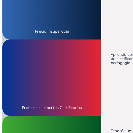
Precio Insuperable
Aprende con
de certific
pedagogía.
Profesores expertos Certificados
Tendrás un 