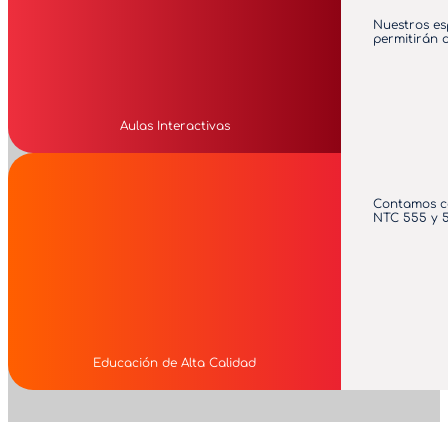
Nuestros es
permitirán d
Aulas Interactivas
Contamos con
NTC 555 y 5
Educación de Alta Calidad