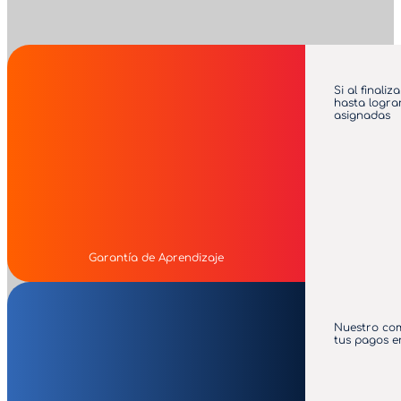
Si al finali
hasta logra
asignadas
Garantía de Aprendizaje
Nuestro com
tus pagos en