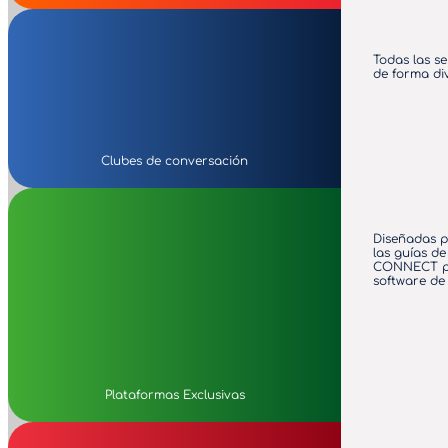
Todas las s
de forma di
Clubes de conversación
Diseñadas p
las guías de
CONNECT pra
software de 
Plataformas Exclusivas