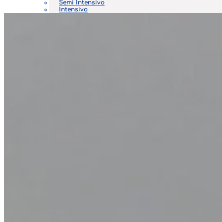
Semi Intensivo
Intensivo
Empresarial
Personalizado
NUESTRAS CLASES
Beneficios
Metodología
Que ofrecemos
PLATAFORMAS
CIA Virtual
CIA Connect
NOSOTROS
¿Quiénes somos?
Misión y Visión
Nuestros valores
Manual de convivencia
Nuestras sedes
Política de calidad
Política de tratamiento de datos
CONTÁCTENOS
Contacto
Ubicación
Otras sedes
Preguntas frecuentes
PQRS