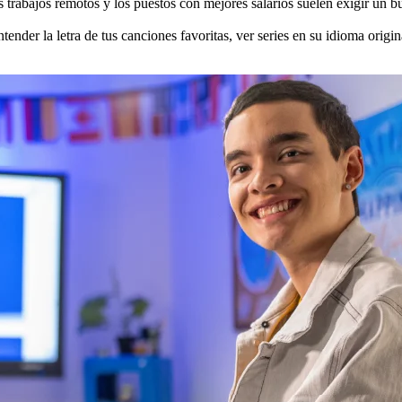
 trabajos remotos y los puestos con mejores salarios suelen exigir un 
ntender la letra de tus canciones favoritas, ver series en su idioma orig